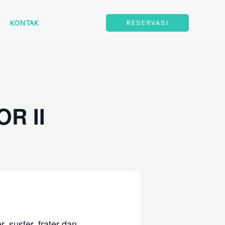
KONTAK
RESERVASI
OR II
, suster, frater dan