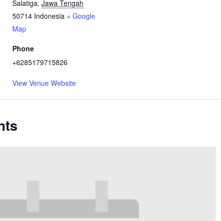
Salatiga
,
Jawa Tengah
50714
Indonesia
+ Google
Map
Phone
+6285179715826
View Venue Website
nts