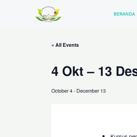
Skip
to
BERANDA
content
« All Events
4 Okt – 13 De
October 4
-
December 13
Kursus pen