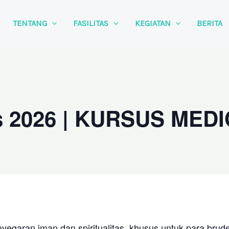
TENTANG
FASILITAS
KEGIATAN
BERITA
s 2026 | KURSUS MEDI
yegaran iman dan spiritualitas, khusus untuk para bruder