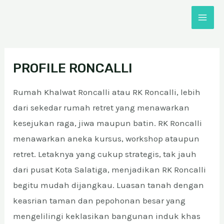
Skip
MAI
to
ME
content
PROFILE RONCALLI
Rumah Khalwat Roncalli atau RK Roncalli, lebih
dari sekedar rumah retret yang menawarkan
kesejukan raga, jiwa maupun batin. RK Roncalli
menawarkan aneka kursus, workshop ataupun
retret. Letaknya yang cukup strategis, tak jauh
dari pusat Kota Salatiga, menjadikan RK Roncalli
E
begitu mudah dijangkau. Luasan tanah dengan
keasrian taman dan pepohonan besar yang
E
mengelilingi keklasikan bangunan induk khas